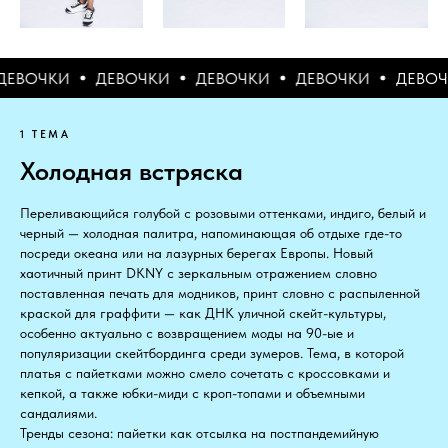
ДЕВОЧКИ
ДЕВОЧКИ
ДЕВОЧКИ
ДЕВОЧКИ
ДЕВ
1 ТЕМА
Холодная встряска
Переливающийся голубой с розовыми оттенками, индиго, белый и
черный — холодная палитра, напоминающая об отдыхе где-то
посреди океана или на лазурных берегах Европы. Новый
хаотичный принт DKNY с зеркальным отражением словно
поставленная печать для модников, принт словно с распыленной
краской для граффити — как ДНК уличной скейт-культуры,
особенно актуально с возвращением моды на 90-ые и
популяризации скейтбординга среди зумеров. Тема, в которой
платья с пайетками можно смело сочетать с кроссовками и
кепкой, а также юбки-миди с кроп-топами и объемными
сандалиями.
Тренды сезона: пайетки как отсылка на постпандемийную