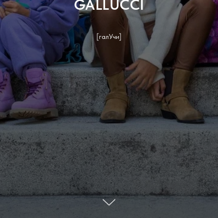
GALLUCCI
[галУчи]