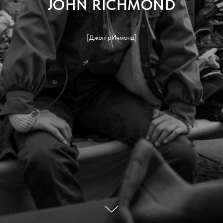
JOHN RICHMOND
[Джон рИчмонд]